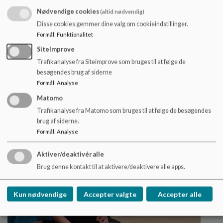
Nødvendige cookies
(altid nødvendig)
Disse cookies gemmer dine valg om cookieindstillinger.
Formål
:
Funktionalitet
SiteImprove
Trivsel og sundhed
Trafikanalyse fra Siteimprove som bruges til at følge de
Trivselsteamets medarbejdere, kontaktinformation
besøgendes brug af siderne
og diverse dokumenter relateret til trivsel.
Formål
:
Analyse
Læs mere
Matomo
Trafikanalyse fra Matomo som bruges til at følge de besøgendes
brug af siderne.
Formål
:
Analyse
Aktiver/deaktivér alle
Brug denne kontakt til at aktivere/deaktivere alle apps.
Kun nødvendige
Accepter valgte
Accepter alle