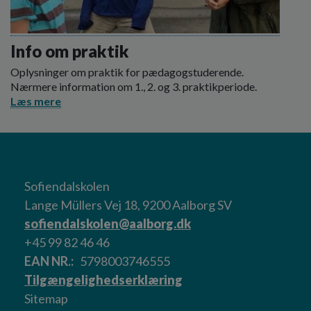
Info om praktik
Oplysninger om praktik for pædagogstuderende.
Nærmere information om 1., 2. og 3. praktikperiode.
Læs mere
Sofiendalskolen
Lange Müllers Vej 18, 9200 Aalborg SV
sofiendalskolen@aalborg.dk
+45 99 82 46 46
EAN NR.
5798003746555
Tilgængelighedserklæring
Sitemap