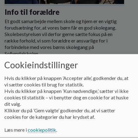
Info til forældre
Et godt samarbejde mellem skole og hjem er en vigtig
forudsætning for, at vores børn får en god skolegang.
Skolebestyrelsen vil derfor gerne sætte fokus på en
række forhold, vi som forældre er ansvarlige for i
forbindelse med vores børns skolegang på
Sofiendalskolen.
Læs mere
Cookieindstillinger
Hvis du klikker på knappen ’Accepter alle’, godkender du, at
vi sætter cookies til brug for statistik.
Hvis du klikker på knappen ’Kun nødvendige,’ sætter vi ikke
cookies til statistik – vi benytter dog en cookie for at huske
dit valg.
Klikker du på ’Gem valgte’ godkender du, at vi sætter
cookies for de kategorier du har krydset af.
Læs mere i
cookiepolitik
.