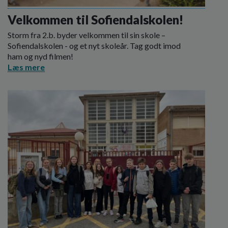
o
l
Velkommen til Sofiendalskolen!
d
Storm fra 2.b. byder velkommen til sin skole –
e
Sofiendalskolen - og et nyt skoleår. Tag godt imod
t
ham og nyd filmen!
Læs mere