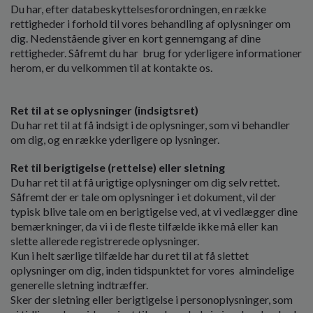
Du har, efter databeskyttelsesforordningen, en række
rettigheder i forhold til vores behandling af oplysninger om
dig. Nedenstående giver en kort gennemgang af dine
rettigheder. Såfremt du har brug for yderligere informationer
herom, er du velkommen til at kontakte os.
Ret til at se oplysninger (indsigtsret)
Du har ret til at få indsigt i de oplysninger, som vi behandler
om dig, og en række yderligere op lysninger.
Ret til berigtigelse (rettelse) eller sletning
Du har ret til at få urigtige oplysninger om dig selv rettet.
Såfremt der er tale om oplysninger i et dokument, vil der
typisk blive tale om en berigtigelse ved, at vi vedlægger dine
bemærkninger, da vi i de fleste tilfælde ikke må eller kan
slette allerede registrerede oplysninger.
Kun i helt særlige tilfælde har du ret til at få slettet
oplysninger om dig, inden tidspunktet for vores almindelige
generelle sletning indtræffer.
Sker der sletning eller berigtigelse i personoplysninger, som