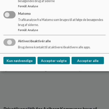
besøgendes brug af siderne
Formål
:
Analyse
Matomo
Klageadgang
Trafikanalyse fra Matomo som bruges til at følge de besøgendes
brug af siderne.
Hvis du får helt eller delvis afslag på en anmodning om
Formål
:
Analyse
ovenstående regler, skal du have en be grundelse med en
klagevejledning, hvori du kan læse om dine muligheder for at
klage til Datatil synet eller indbringe sagen for domstolene.
Aktiver/deaktivér alle
Brug denne kontakt til at aktivere/deaktivere alle apps.
Hvis du vil vide mere
Kun nødvendige
Accepter valgte
Accepter alle
Du kan læse mere om dine rettigheder på kommunens
hjemmeside www.aalborg.dk under databeskyttelse.
Privatlivspolitik for Aalborg Kommunes brug af