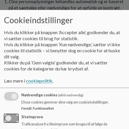
Dine personoplysninger behandles automatisk og er baseret
på et samtykke eller nødvendige for at opfylde en kontrakt.
Du har selv givet os de personoplysninger, som behandles.
Cookieindstillinger
Rettigheden gælder imidlertid ikke, hvis dine
personoplysninger er nødvendige for løse opgaver i
Hvis du klikker på knappen ’Accepter alle’, godkender du, at
samfundets interesse, eller vi bruger dem til offentlig
vi sætter cookies til brug for statistik.
myndighedsudøvelse.
Hvis du klikker på knappen ’Kun nødvendige,’ sætter vi ikke
cookies til statistik – vi benytter dog en cookie for at huske
dit valg.
Ret til at tilbagekalde dit samtykke
Klikker du på ’Gem valgte’ godkender du, at vi sætter
Hvis behandlingen af dine personoplysninger sker på
cookies for de kategorier du har krydset af.
baggrund af et samtykke, kan du til enhver tid tilbagekalde
dit samtykke. Tilbagekaldelsen af samtykket skal være lige
Læs mere i
cookiepolitik
.
så let for dig, som det var at afgive samtykket.
Nødvendige cookies
(altid nødvendig)
Ret til at få oplyst baggrunden for din pligt til at afgive
Disse cookies gemmer dine valg om cookieindstillinger.
oplysninger
Formål
:
Funktionalitet
Du har ved vores første henvendelse til dig endvidere ret til at
få at vide, om det er et lovkrav eller i henhold til en kontrakt,
SiteImprove
du skal give os dine personoplysninger, og hvad
Trafikanalyse fra Siteimprove som bruges til at følge de
konsekvenserne er ved ikke at gøre det.