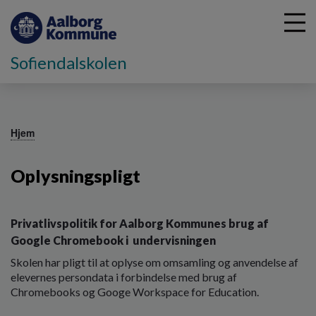
Sofiendalskolen
G
å
Hjem
t
i
Oplysningspligt
l
h
o
v
Privatlivspolitik for Aalborg Kommunes brug af
e
Google Chromebook i undervisningen
d
Skolen har pligt til at oplyse om omsamling og anvendelse af
i
elevernes persondata i forbindelse med brug af
n
Chromebooks og Googe Workspace for Education.
d
h