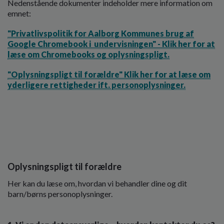
Nedenstående dokumenter indeholder mere information om
o
emnet:
l
d
"Privatlivspolitik for Aalborg Kommunes brug af
e
Google Chromebook i undervisningen" - Klik her for at
t
læse om Chromebooks og oplysningspligt.
"Oplysningspligt til forældre" Klik her for at læse om
yderligere rettigheder ift. personoplysninger.
Oplysningspligt til forældre
Her kan du læse om, hvordan vi behandler dine og dit
barn/børns personoplysninger.