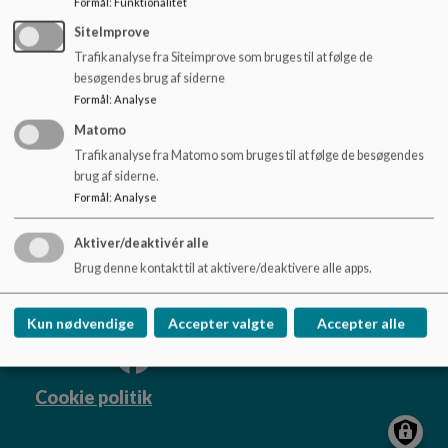
Formål
:
Funktionalitet
o
l
SiteImprove
d
Trafikanalyse fra Siteimprove som bruges til at følge de
e
besøgendes brug af siderne
t
Formål
:
Analyse
Matomo
Sofiendalskolen
Trafikanalyse fra Matomo som bruges til at følge de besøgendes
Lange Müllers Vej 18, 9200 Aalborg SV
brug af siderne.
sofiendalskolen@aalborg.dk
Formål
:
Analyse
+45 99 82 46 46
EAN NR.
5798003746555
Aktiver/deaktivér alle
Tilgængelighedserklæring
Brug denne kontakt til at aktivere/deaktivere alle apps.
Sitemap
Kun nødvendige
Accepter valgte
Accepter alle
Cookie politik