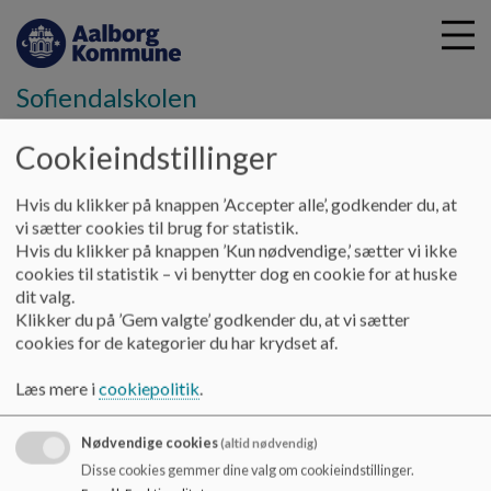
Sofiendalskolen
Cookieindstillinger
G
å
Hvis du klikker på knappen ’Accepter alle’, godkender du, at
Hjem
t
vi sætter cookies til brug for statistik.
i
Hvis du klikker på knappen ’Kun nødvendige,’ sætter vi ikke
Afgangsbevis
l
cookies til statistik – vi benytter dog en cookie for at huske
h
dit valg.
o
Klikker du på ’Gem valgte’ godkender du, at vi sætter
v
cookies for de kategorier du har krydset af.
Sådan får du adgang til dit afgangsbevis
e
d
Læs mere i
cookiepolitik
.
i
Når du er færdig med folkeskolen, kan du selv hente dit
n
afgangsbevis:
Nødvendige cookies
(altid nødvendig)
d
Disse cookies gemmer dine valg om cookieindstillinger.
h
Link til Borger.dk, hvor du kan hente dit afgangsbevis